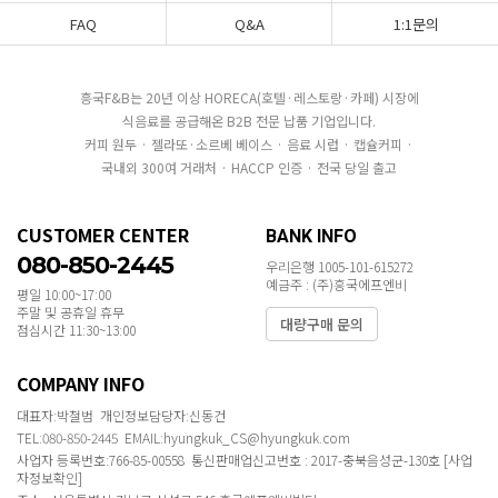
FAQ
Q&A
1:1문의
흥국F&B는 20년 이상 HORECA(호텔·레스토랑·카페) 시장에
식음료를 공급해온 B2B 전문 납품 기업입니다.
커피 원두 · 젤라또·소르베 베이스 · 음료 시럽 · 캡슐커피 ·
국내외 300여 거래처 · HACCP 인증 · 전국 당일 출고
CUSTOMER CENTER
BANK INFO
080-850-2445
우리은행 1005-101-615272
예금주 : (주)흥국에프엔비
평일 10:00~17:00
주말 및 공휴일 휴무
대량구매 문의
점심시간 11:30~13:00
COMPANY INFO
대표자:박철범 개인정보담당자:신동건
TEL:080-850-2445 EMAIL:hyungkuk_CS@hyungkuk.com
사업자 등록번호:766-85-00558 통신판매업신고번호 : 2017-충북음성군-130호
[사업
자정보확인]