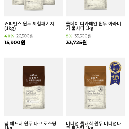
커피빈스 원두 체험패키지
올데이 디카페인 원두 아라비
(1kg)
카 풀시티 1kg
40%
26,500원
5%
35,500원
15,900원
33,725원
딥 에프터 원두 다크 로스팅
미디엄 클래식 원두 미디엄다
1kg
크 로스팅 1kg