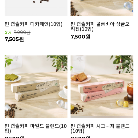
핀 캡슐커피 디카페인(10입)
핀 캡슐커피 콜롬비아 싱글오
리진(10입)
5%
7,900원
7,500원
7,505원
핀 캡슐커피 마일드 블렌드(10
핀 캡슐커피 시그니처 블렌드
입)
(10입)