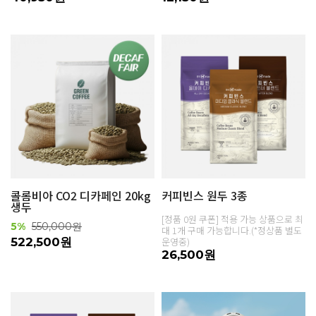
콜롬비아 CO2 디카페인 20kg
커피빈스 원두 3종
생두
[정품 0원 쿠폰] 적용 가능 상품으로 최
5%
550,000원
대 1개 구매 가능합니다.(*정상품 별도
522,500원
운영중)
26,500원