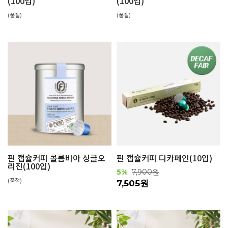
(100입)
(100입)
(품절)
(품절)
핀 캡슐커피 콜롬비아 싱글오
핀 캡슐커피 디카페인(10입)
리진(100입)
5%
7,900원
(품절)
7,505원