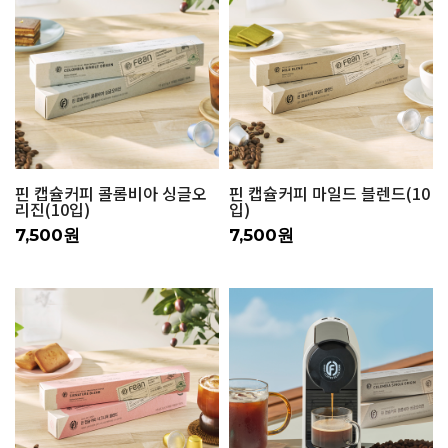
핀 캡슐커피 콜롬비아 싱글오
핀 캡슐커피 마일드 블렌드(10
리진(10입)
입)
7,500원
7,500원