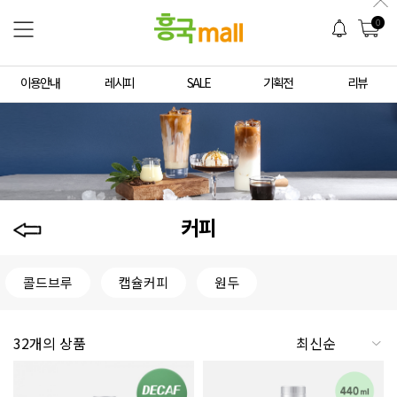
0
이용안내
레시피
SALE
기획전
리뷰
커피
콜드브루
캡슐커피
원두
32개의 상품