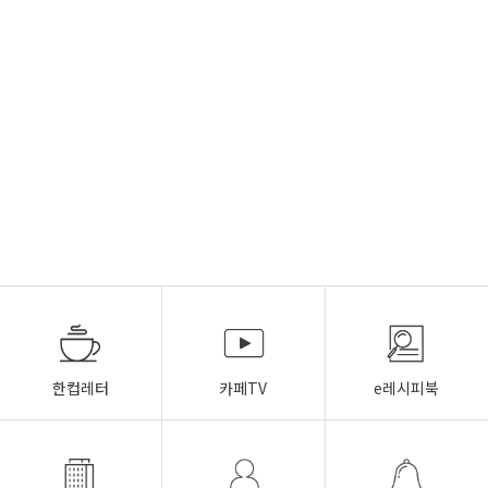
한컵레터
카페TV
e레시피북