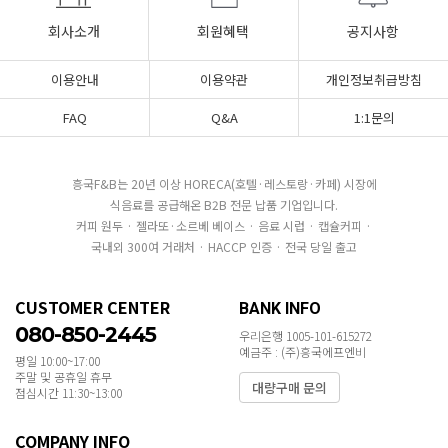
회사소개
회원혜택
공지사항
이용안내
이용약관
개인정보취급방침
FAQ
Q&A
1:1문의
흥국F&B는 20년 이상 HORECA(호텔·레스토랑·카페) 시장에
식음료를 공급해온 B2B 전문 납품 기업입니다.
커피 원두 · 젤라또·소르베 베이스 · 음료 시럽 · 캡슐커피 ·
국내외 300여 거래처 · HACCP 인증 · 전국 당일 출고
CUSTOMER CENTER
BANK INFO
080-850-2445
우리은행 1005-101-615272
예금주 : (주)흥국에프엔비
평일 10:00~17:00
주말 및 공휴일 휴무
대량구매 문의
점심시간 11:30~13:00
COMPANY INFO