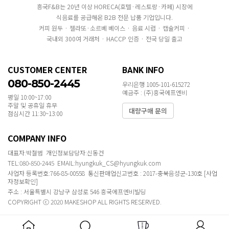
흥국F&B는 20년 이상 HORECA(호텔·레스토랑·카페) 시장에
식음료를 공급해온 B2B 전문 납품 기업입니다.
커피 원두 · 젤라또·소르베 베이스 · 음료 시럽 · 캡슐커피 ·
국내외 300여 거래처 · HACCP 인증 · 전국 당일 출고
CUSTOMER CENTER
BANK INFO
080-850-2445
우리은행 1005-101-615272
예금주 : (주)흥국에프엔비
평일 10:00~17:00
주말 및 공휴일 휴무
대량구매 문의
점심시간 11:30~13:00
COMPANY INFO
대표자:박철범 개인정보담당자:신동건
TEL:080-850-2445 EMAIL:hyungkuk_CS@hyungkuk.com
사업자 등록번호:766-85-00558 통신판매업신고번호 : 2017-충북음성군-130호
[사업
자정보확인]
주소 : 서울특별시 강남구 삼성로 546 흥국에프엔비빌딩
COPYRIGHT ⓒ 2020 MAKESHOP ALL RIGHTS RESERVED.