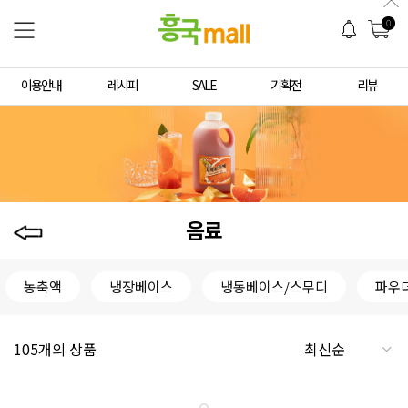
0
이용안내
레시피
SALE
기획전
리뷰
음료
농축액
냉장베이스
냉동베이스/스무디
파우
105개의 상품