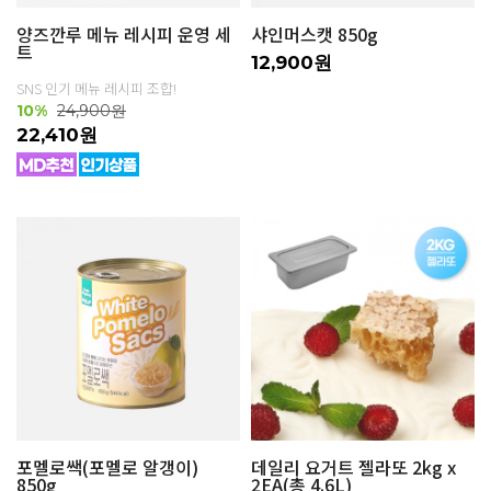
양즈깐루 메뉴 레시피 운영 세
샤인머스캣 850g
트
12,900원
SNS 인기 메뉴 레시피 조합!
10%
24,900원
22,410원
포멜로쌕(포멜로 알갱이)
데일리 요거트 젤라또 2kg x
850g
2EA(총 4.6L)