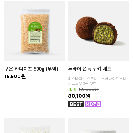
구운 카다이프 500g (무염)
두바이 쫀득 쿠키 세트
15,500원
피스타치오 스프레드 + 카다이프 + 마
시멜로우 3종 SET
10%
89,000원
80,100원