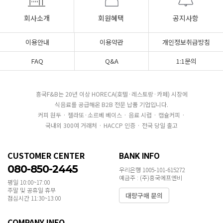
회사소개
회원혜택
공지사항
이용안내
이용약관
개인정보취급방침
FAQ
Q&A
1:1문의
흥국F&B는 20년 이상 HORECA(호텔·레스토랑·카페) 시장에
식음료를 공급해온 B2B 전문 납품 기업입니다.
커피 원두 · 젤라또·소르베 베이스 · 음료 시럽 · 캡슐커피 ·
국내외 300여 거래처 · HACCP 인증 · 전국 당일 출고
CUSTOMER CENTER
BANK INFO
080-850-2445
우리은행 1005-101-615272
예금주 : (주)흥국에프엔비
평일 10:00~17:00
주말 및 공휴일 휴무
대량구매 문의
점심시간 11:30~13:00
COMPANY INFO