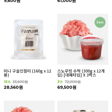
9,600원
61,000원
미니 구슬인절미 (160g x 12
스노우빙 수박 (300g x 12개
봉)
입) [대패타입] X 3박스
15%
33,600원
3%
72,000원
28,560원
69,500원