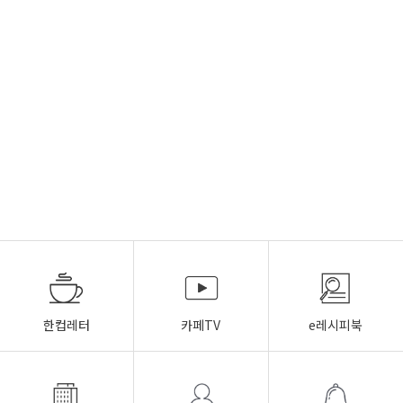
한컵레터
카페TV
e레시피북