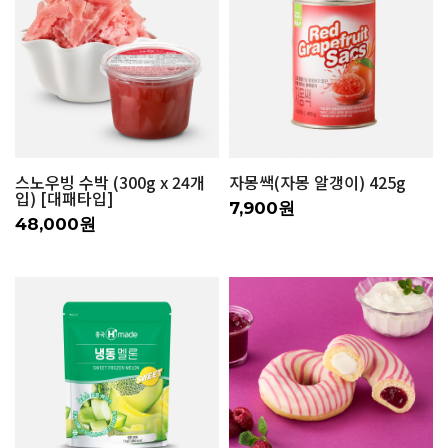
스노우빙 수박 (300g x 24개
자몽쌕(자몽 알갱이) 425g
입) [대패타입]
7,900원
48,000원