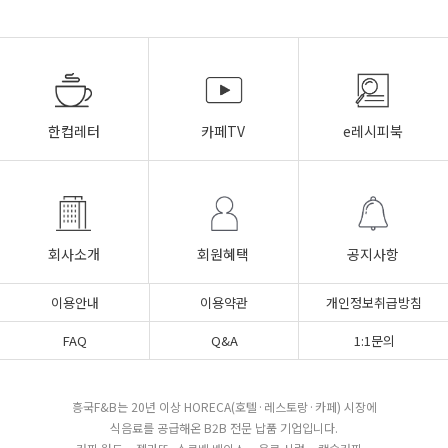
한컵레터
카페TV
e레시피북
회사소개
회원혜택
공지사항
이용안내
이용약관
개인정보취급방침
FAQ
Q&A
1:1문의
흥국F&B는 20년 이상 HORECA(호텔·레스토랑·카페) 시장에
식음료를 공급해온 B2B 전문 납품 기업입니다.