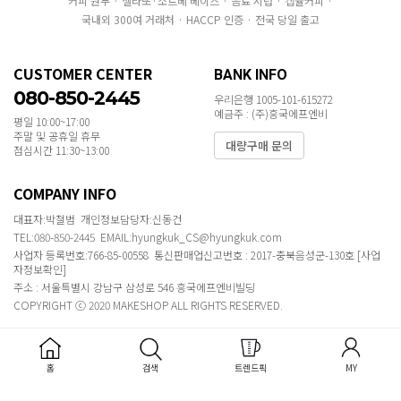
커피 원두 · 젤라또·소르베 베이스 · 음료 시럽 · 캡슐커피 ·
국내외 300여 거래처 · HACCP 인증 · 전국 당일 출고
CUSTOMER CENTER
BANK INFO
080-850-2445
우리은행 1005-101-615272
예금주 : (주)흥국에프엔비
평일 10:00~17:00
주말 및 공휴일 휴무
대량구매 문의
점심시간 11:30~13:00
COMPANY INFO
대표자:박철범 개인정보담당자:신동건
TEL:080-850-2445 EMAIL:hyungkuk_CS@hyungkuk.com
사업자 등록번호:766-85-00558 통신판매업신고번호 : 2017-충북음성군-130호
[사업
자정보확인]
주소 : 서울특별시 강남구 삼성로 546 흥국에프엔비빌딩
COPYRIGHT ⓒ 2020 MAKESHOP ALL RIGHTS RESERVED.
홈
검색
트렌드픽
MY