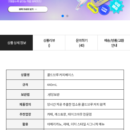
상품리뷰
문의하기
배송/반품/교환
상품 상세 정보
()
(40)
안내
상품명
콜드브루 커피베이스
규격
440mL
보관법
.냉장보관
제품정의
장시간 저온 추출한 업소용 콜드브루 커피 원액
추천업장
카페, 레스토랑, 테이크아웃 전문점
활용
아메리카노, 라떼, 더치 스타일 시그니처 메뉴