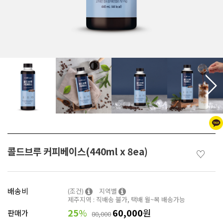
콜드브루 커피베이스(440ml x 8ea)
♡
배송비
(조건)
지역별
제주지역 : 직배송 불가, 택배 월~목 배송가능
25
%
60,000
원
판매가
80,000