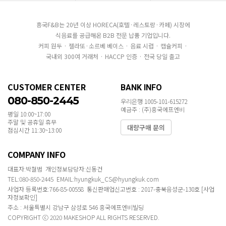
흥국F&B는 20년 이상 HORECA(호텔·레스토랑·카페) 시장에
식음료를 공급해온 B2B 전문 납품 기업입니다.
커피 원두 · 젤라또·소르베 베이스 · 음료 시럽 · 캡슐커피 ·
국내외 300여 거래처 · HACCP 인증 · 전국 당일 출고
CUSTOMER CENTER
BANK INFO
080-850-2445
우리은행 1005-101-615272
예금주 : (주)흥국에프엔비
평일 10:00~17:00
주말 및 공휴일 휴무
대량구매 문의
점심시간 11:30~13:00
COMPANY INFO
대표자:박철범 개인정보담당자:신동건
TEL:080-850-2445 EMAIL:hyungkuk_CS@hyungkuk.com
사업자 등록번호:766-85-00558 통신판매업신고번호 : 2017-충북음성군-130호
[사업
자정보확인]
주소 : 서울특별시 강남구 삼성로 546 흥국에프엔비빌딩
COPYRIGHT ⓒ 2020 MAKESHOP ALL RIGHTS RESERVED.