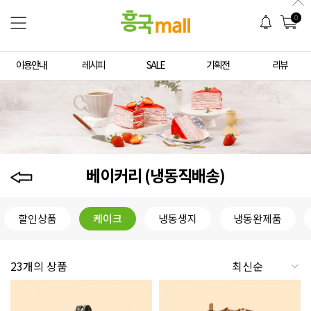
0
이용안내
레시피
SALE
기획전
리뷰
베이커리 (냉동직배송)
할인상품
케이크
냉동생지
냉동완제품
23개의 상품