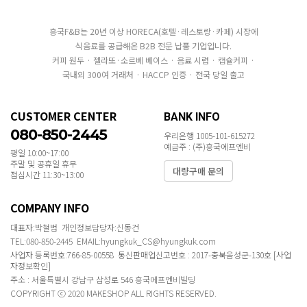
흥국F&B는 20년 이상 HORECA(호텔·레스토랑·카페) 시장에
식음료를 공급해온 B2B 전문 납품 기업입니다.
커피 원두 · 젤라또·소르베 베이스 · 음료 시럽 · 캡슐커피 ·
국내외 300여 거래처 · HACCP 인증 · 전국 당일 출고
CUSTOMER CENTER
BANK INFO
080-850-2445
우리은행 1005-101-615272
예금주 : (주)흥국에프엔비
평일 10:00~17:00
주말 및 공휴일 휴무
대량구매 문의
점심시간 11:30~13:00
COMPANY INFO
대표자:박철범 개인정보담당자:신동건
TEL:080-850-2445 EMAIL:hyungkuk_CS@hyungkuk.com
사업자 등록번호:766-85-00558 통신판매업신고번호 : 2017-충북음성군-130호
[사업
자정보확인]
주소 : 서울특별시 강남구 삼성로 546 흥국에프엔비빌딩
COPYRIGHT ⓒ 2020 MAKESHOP ALL RIGHTS RESERVED.