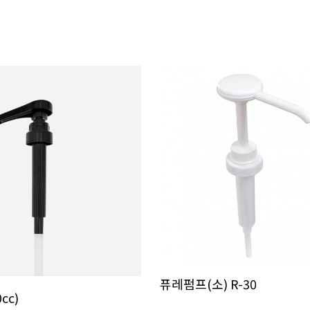
퓨레펌프(소) R-30
cc)