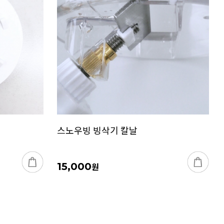
스노우빙 빙삭기 칼날
15,000
원