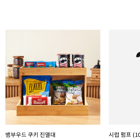
뱀부우드 쿠키 진열대
시럽 펌프 (10