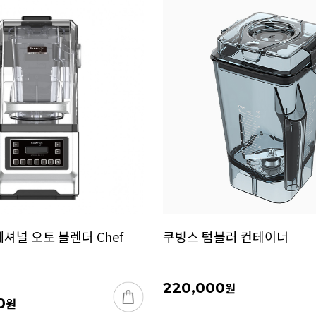
셔널 오토 블렌더 Chef
쿠빙스 텀블러 컨테이너
220,000
원
0
원