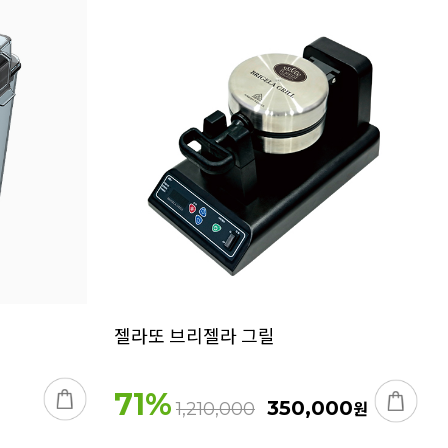
젤라또 브리젤라 그릴
71
%
350,000
원
1,210,000