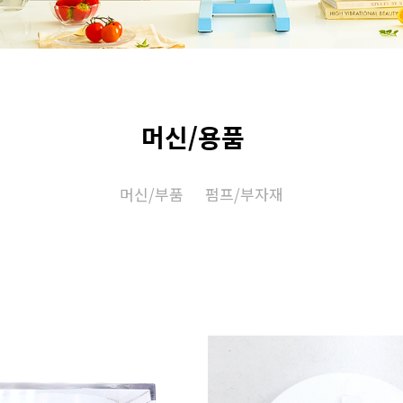
머신/용품
머신/부품
펌프/부자재