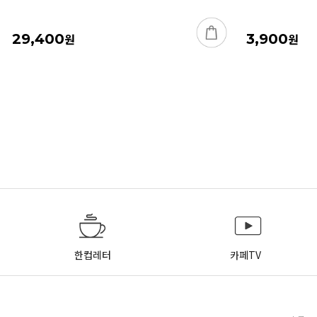
29,400
원
3,900
원
한컵레터
카페TV