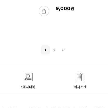
9,000
원
1
2
e레시피북
회사소개