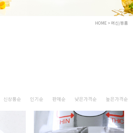
HOME
>
머신/용품
신상품순
인기순
판매순
낮은가격순
높은가격순