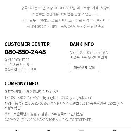
흥국F&B는 20년 이상 HORECA(호텔·레스토랑·카페) 시장에
식음료를 공급해온 B2B 전문 납품 기업입니다.
커피 원두 · 젤라또·소르베 베이스 · 음료 시럽 · 캡슐커피 ·
국내외 300여 거래처 · HACCP 인증 · 전국 당일 출고
CUSTOMER CENTER
BANK INFO
080-850-2445
우리은행 1005-101-615272
예금주 : (주)흥국에프엔비
평일 10:00~17:00
주말 및 공휴일 휴무
대량구매 문의
점심시간 11:30~13:00
COMPANY INFO
대표자:박철범 개인정보담당자:신동건
TEL:080-850-2445 EMAIL:hyungkuk_CS@hyungkuk.com
사업자 등록번호:766-85-00558 통신판매업신고번호 : 2017-충북음성군-130호
[사업
자정보확인]
주소 : 서울특별시 강남구 삼성로 546 흥국에프엔비빌딩
COPYRIGHT ⓒ 2020 MAKESHOP ALL RIGHTS RESERVED.