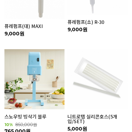
퓨레펌프(소) R-30
퓨레펌프(대) MAXI
9,000원
9,000원
스노우빙 빙삭기 블루
니트로탭 실리콘호스(5개
입/SET)
10%
850,000원
5,000원
765,000원