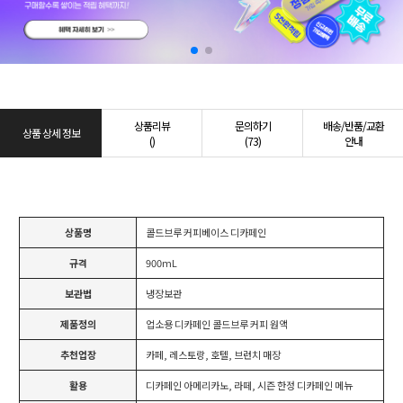
상품리뷰
문의하기
배송/반품/교환
상품 상세 정보
()
(73)
안내
상품명
콜드브루 커피베이스 디카페인
규격
900mL
보관법
냉장보관
제품정의
업소용 디카페인 콜드브루 커피 원액
추천업장
카페, 레스토랑, 호텔, 브런치 매장
활용
디카페인 아메리카노, 라떼, 시즌 한정 디카페인 메뉴