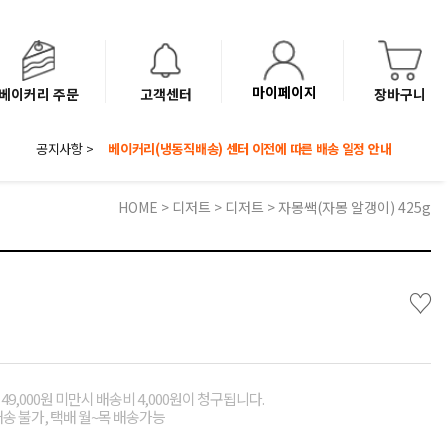
마이페이지
베이커리 주문
고객센터
장바구니
공지사항 >
8월 광복절 배송안내
'NEW 바이브믹스 or 바리스타시럽 1종' 체험단 발표
베이커리(냉동직배송) 센터 이전에 따른 배송 일정 안내
HOME
>
디저트
>
디저트
> 자몽쌕(자몽 알갱이) 425g
♡
49,000원 미만시 배송비 4,000원이 청구됩니다.
배송 불가, 택배 월~목 배송가능