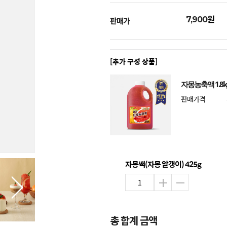
원
7,900
판매가
[추가 구성 상품]
자몽농축액 1.8k
판매가격
자몽쌕(자몽 알갱이) 425g
총 합계 금액