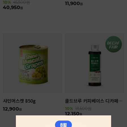
10%
45,500
원
11,900
원
40,950
원
샤인머스캣 850g
콜드브루 커피베이스 디카페인 리저브 440ml
12,900
10%
13,500
원
원
12,150
원