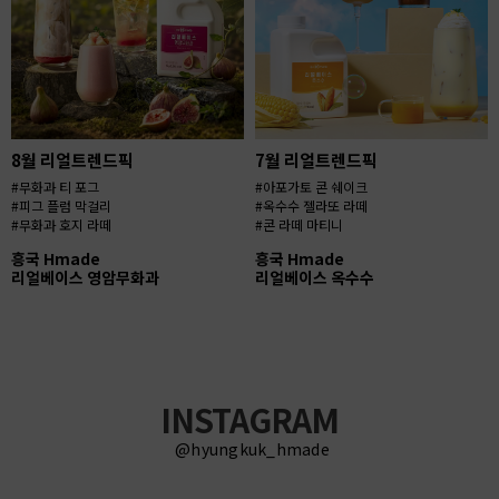
8월 리얼트렌드픽
7월 리얼트렌드픽
#무화과 티 포그
#아포가토 콘 쉐이크
#피그 플럼 막걸리
#옥수수 젤라또 라떼
#무화과 호지 라떼
#콘 라떼 마티니
흥국 Hmade
흥국 Hmade
리얼베이스 영암무화과
리얼베이스 옥수수
INSTAGRAM
@hyungkuk_hmade