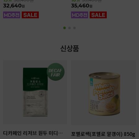
32,640
35,460
원
원
신상품
디카페인 리저브 원두 미디엄다크 로스팅 1kg
포멜로쌕(포멜로 알갱이) 850g