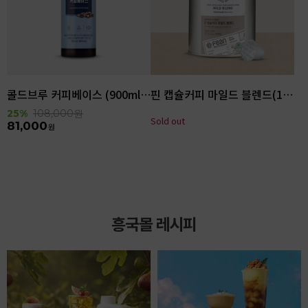
콜드브루 커피베이스 (900ml x 6ea)
핀 캡슐커피 마일드 블렌드(100입)
25%
108,000
원
Sold out
81,000
원
흥국몰 레시피