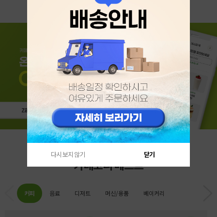
다시 보지 않기
닫기
카테고리 베스트
커피
음료
디저트
머신/용품
베이커리