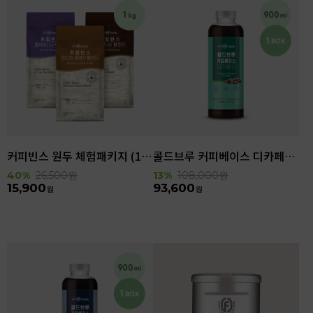
커피빈스 원두 체험패키지 (1kg)
콜드브루 커피베이스 디카페인 (900ml x 6ea)
40%
26,500
원
13%
108,000
원
15,900
93,600
원
원