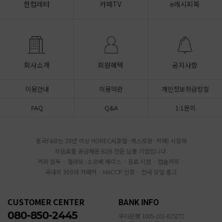
한컵레터
카페TV
e레시피북
회사소개
회원혜택
공지사항
이용안내
이용약관
개인정보취급방침
FAQ
Q&A
1:1문의
흥국F&B는 20년 이상 HORECA(호텔·레스토랑·카페) 시장에
식음료를 공급해온 B2B 전문 납품 기업입니다.
커피 원두 · 젤라또·소르베 베이스 · 음료 시럽 · 캡슐커피 ·
국내외 300여 거래처 · HACCP 인증 · 전국 당일 출고
CUSTOMER CENTER
BANK INFO
080-850-2445
우리은행 1005-101-615272