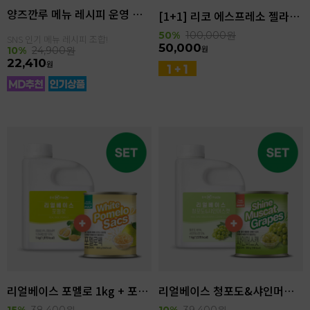
양즈깐루 메뉴 레시피 운영 세트
[1+1] 리코 에스프레소 젤라또 4kg(4.6L)
50%
100,000
원
SNS 인기 메뉴 레시피 조합!
50,000
원
10%
24,900
원
22,410
원
리얼베이스 포멜로 1kg + 포멜로쌕 850g SET
리얼베이스 청포도&샤인머스캣 1kg + 샤인머스캣 850g SET
15%
38,400
원
10%
39,400
원