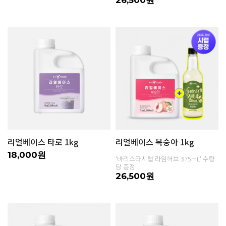
리얼베이스 타로 1kg
리얼베이스 복숭아 1kg
18,000원
'바리스타시럽 라임허브 375mL' 수량
당 증정
26,500원