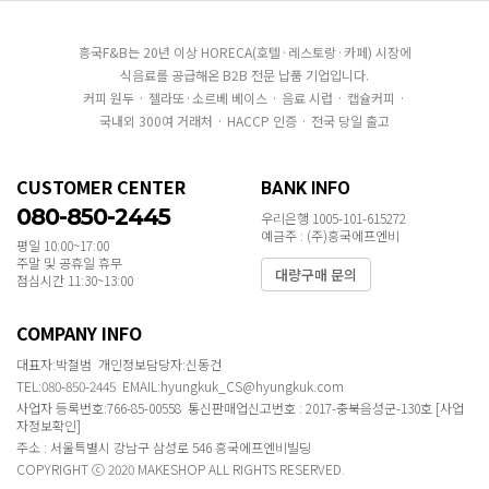
흥국F&B는 20년 이상 HORECA(호텔·레스토랑·카페) 시장에
식음료를 공급해온 B2B 전문 납품 기업입니다.
커피 원두 · 젤라또·소르베 베이스 · 음료 시럽 · 캡슐커피 ·
국내외 300여 거래처 · HACCP 인증 · 전국 당일 출고
CUSTOMER CENTER
BANK INFO
080-850-2445
우리은행 1005-101-615272
예금주 : (주)흥국에프엔비
평일 10:00~17:00
주말 및 공휴일 휴무
대량구매 문의
점심시간 11:30~13:00
COMPANY INFO
대표자:박철범 개인정보담당자:신동건
TEL:080-850-2445 EMAIL:hyungkuk_CS@hyungkuk.com
사업자 등록번호:766-85-00558 통신판매업신고번호 : 2017-충북음성군-130호
[사업
자정보확인]
주소 : 서울특별시 강남구 삼성로 546 흥국에프엔비빌딩
COPYRIGHT ⓒ 2020 MAKESHOP ALL RIGHTS RESERVED.