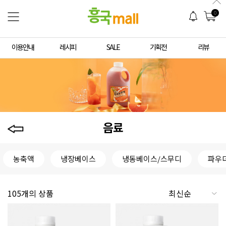
0
이용안내
레시피
SALE
기획전
리뷰
음료
농축액
냉장베이스
냉동베이스/스무디
파우
105개의 상품