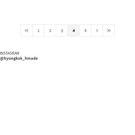
<<
1
2
3
4
5
>
>>
INSTAGRAM
@hyungkuk_hmade