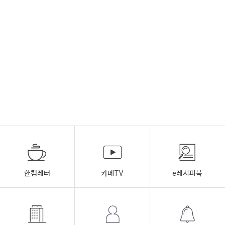
한컵레터
카페TV
e레시피북