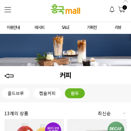
0
이용안내
레시피
SALE
기획전
리뷰
커피
콜드브루
캡슐커피
원두
13개의 상품