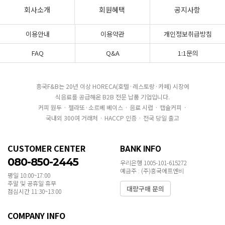
회사소개
회원혜택
공지사항
이용안내
이용약관
개인정보취급방침
FAQ
Q&A
1:1문의
흥국F&B는 20년 이상 HORECA(호텔·레스토랑·카페) 시장에
식음료를 공급해온 B2B 전문 납품 기업입니다.
커피 원두 · 젤라또·소르베 베이스 · 음료 시럽 · 캡슐커피 ·
국내외 300여 거래처 · HACCP 인증 · 전국 당일 출고
CUSTOMER CENTER
BANK INFO
080-850-2445
우리은행 1005-101-615272
예금주 : (주)흥국에프엔비
평일 10:00~17:00
주말 및 공휴일 휴무
대량구매 문의
점심시간 11:30~13:00
COMPANY INFO