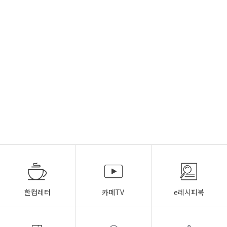
한컵레터
카페TV
e레시피북