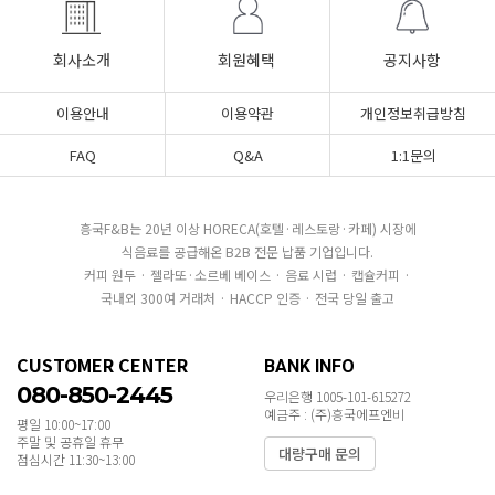
회사소개
회원혜택
공지사항
이용안내
이용약관
개인정보취급방침
FAQ
Q&A
1:1문의
흥국F&B는 20년 이상 HORECA(호텔·레스토랑·카페) 시장에
식음료를 공급해온 B2B 전문 납품 기업입니다.
커피 원두 · 젤라또·소르베 베이스 · 음료 시럽 · 캡슐커피 ·
국내외 300여 거래처 · HACCP 인증 · 전국 당일 출고
CUSTOMER CENTER
BANK INFO
080-850-2445
우리은행 1005-101-615272
예금주 : (주)흥국에프엔비
평일 10:00~17:00
주말 및 공휴일 휴무
대량구매 문의
점심시간 11:30~13:00