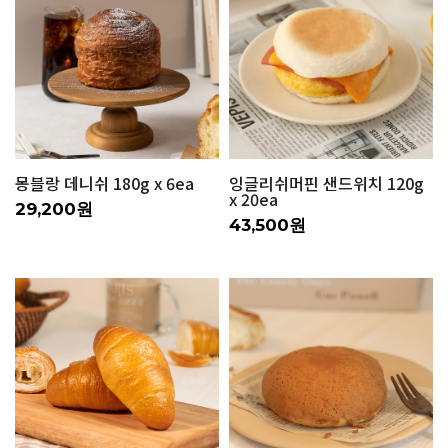
몽블랑 데니쉬 180g x 6ea
잉글리쉬머핀 샌드위치 120g
x 20ea
29,200원
43,500원