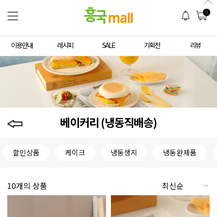
0
이용안내
레시피
SALE
기획전
리뷰
베이커리 (냉동직배송)
할인상품
케이크
냉동생지
냉동완제품
10개의 상품