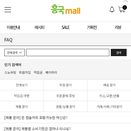
0
이용안내
레시피
SALE
기획전
리뷰
FAQ
검색
인기 검색어
스노우빙
회원가입
적립금
베이커리
전체보기
회원 문의
배송 문의
적립금/쿠폰
주문결제/증빙
취소/교환/반품
제품 문의
샘플/납품 문의
거래/서류/기타문의
[제품 문의] 핀 캡슐커피 호환가능한 머신은?
[제품 문의] 제품별 소비기한은 얼마나 되나요?