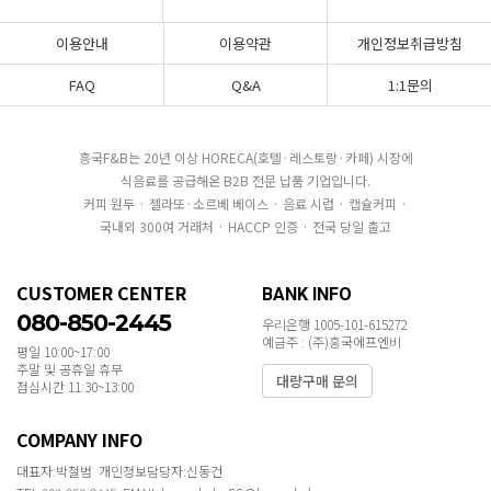
이용안내
이용약관
개인정보취급방침
FAQ
Q&A
1:1문의
흥국F&B는 20년 이상 HORECA(호텔·레스토랑·카페) 시장에
식음료를 공급해온 B2B 전문 납품 기업입니다.
커피 원두 · 젤라또·소르베 베이스 · 음료 시럽 · 캡슐커피 ·
국내외 300여 거래처 · HACCP 인증 · 전국 당일 출고
CUSTOMER CENTER
BANK INFO
080-850-2445
우리은행 1005-101-615272
예금주 : (주)흥국에프엔비
평일 10:00~17:00
주말 및 공휴일 휴무
대량구매 문의
점심시간 11:30~13:00
COMPANY INFO
대표자:박철범 개인정보담당자:신동건