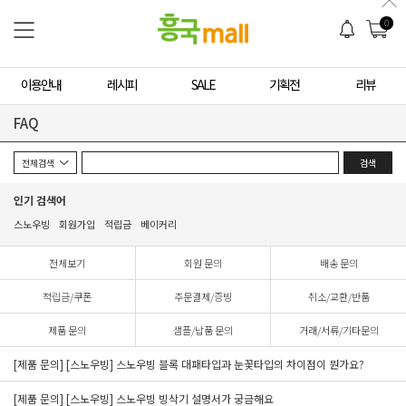
0
이용안내
레시피
SALE
기획전
리뷰
FAQ
검색
인기 검색어
스노우빙
회원가입
적립금
베이커리
전체보기
회원 문의
배송 문의
적립금/쿠폰
주문결제/증빙
취소/교환/반품
제품 문의
샘플/납품 문의
거래/서류/기타문의
[제품 문의] [스노우빙] 스노우빙 블록 대패타입과 눈꽃타입의 차이점이 뭔가요?
[제품 문의] [스노우빙] 스노우빙 빙삭기 설명서가 궁금해요