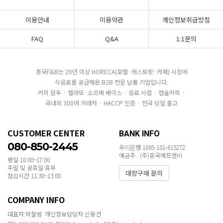
이용안내
이용약관
개인정보취급방침
FAQ
Q&A
1:1문의
흥국F&B는 20년 이상 HORECA(호텔·레스토랑·카페) 시장에
식음료를 공급해온 B2B 전문 납품 기업입니다.
커피 원두 · 젤라또·소르베 베이스 · 음료 시럽 · 캡슐커피 ·
국내외 300여 거래처 · HACCP 인증 · 전국 당일 출고
CUSTOMER CENTER
BANK INFO
080-850-2445
우리은행 1005-101-615272
예금주 : (주)흥국에프엔비
평일 10:00~17:00
주말 및 공휴일 휴무
대량구매 문의
점심시간 11:30~13:00
COMPANY INFO
대표자:박철범 개인정보담당자:신동건